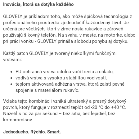
Inovácia, ktorá sa dotýka každého
GLOVELY je príkladom toho, ako môže špičková technológia z
profesionálneho prostredia zjednodušiť každodenný život. Je
určená pre všetkých, ktorí v zime nosia rukavice a zároveň
používajú šikovný telefón. Na svahu, v meste, na motorke, alebo
pri práci vonku - GLOVELY prináša slobodu pohybu aj dotyku.
Každý patch GLOVELY je tvorený niekoľkými funkčnými
vrstvami:
PU ochranná vrstva odolná voči treniu a chladu,
vodivá vrstva s vysokou stabilitou vodivosti,
teplom aktivovaná adhézna vrstva, ktorá zaistí pevné
spojenie s materiálom rukavíc.
Vďaka tejto kombinácii vzniká ultratenký a presný dotykový
povrch, ktorý funguje v rozmedzí teplôt od -20 °C do +40 °C.
Nažehlíš ho za pár sekúnd – bez šitia, bez lepidiel, bez
kompromisov.
Jednoducho. Rýchlo. Smart.