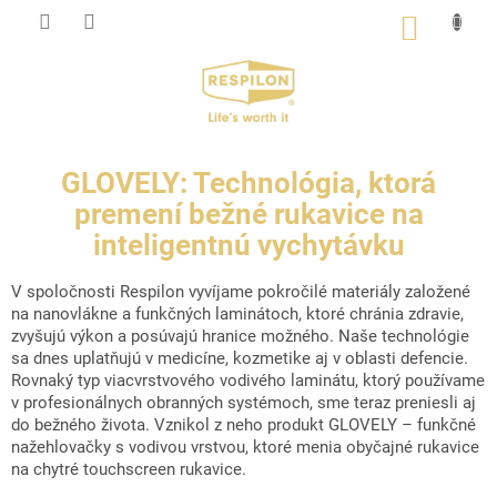
Prejsť
NÁKU
na
KOŠÍK
obsah
GLOVELY: Technológia, ktorá
premení bežné rukavice na
inteligentnú vychytávku
V spoločnosti Respilon vyvíjame pokročilé materiály založené
na nanovlákne a funkčných laminátoch, ktoré chránia zdravie,
zvyšujú výkon a posúvajú hranice možného. Naše technológie
sa dnes uplatňujú v medicíne, kozmetike aj v oblasti defencie.
Rovnaký typ viacvrstvového vodivého laminátu, ktorý používame
v profesionálnych obranných systémoch, sme teraz preniesli aj
do bežného života. Vznikol z neho produkt GLOVELY – funkčné
nažehlovačky s vodivou vrstvou, ktoré menia obyčajné rukavice
na chytré touchscreen rukavice.