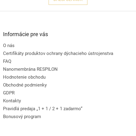
Z
á
p
ä
Informácie pre vás
t
O nás
i
e
Certifikáty produktov ochrany dýchacieho ústrojenstva
FAQ
Nanomembrána RESPILON
Hodnotenie obchodu
Obchodné podmienky
GDPR
Kontakty
Pravidlá predaja „1 + 1 / 2 + 1 zadarmo“
Bonusový program