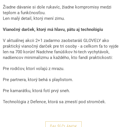
Žiadne dávanie si dole rukavíc, žiadne kompromisy medzi
teplom a funkčnosťou.
Len malý detail, ktorý mení zimu.
Vianočný darček, ktorý má hlavu, pätu aj technológiu
V aktuálnej akcii 2+1 zadarmo zaobstaráš GLOVELY ako
praktický vianočný darček pre tri osoby - a celkom ťa to vyjde
len na 700 korún! Nadchne fanúšikov hi-tech vychytávok,
nadšencov minimalizmu a každého, kto fandí praktickosti:
Pre rodičov, ktorí volajú z mrazu.
Pre partnera, ktorý behá s playlistom.
Pre kamarátku, ktorá fotí prvý sneh.
Technológia z Defence, ktorá sa zmestí pod stromček.
ĎALŠÍ ČLÁNOK