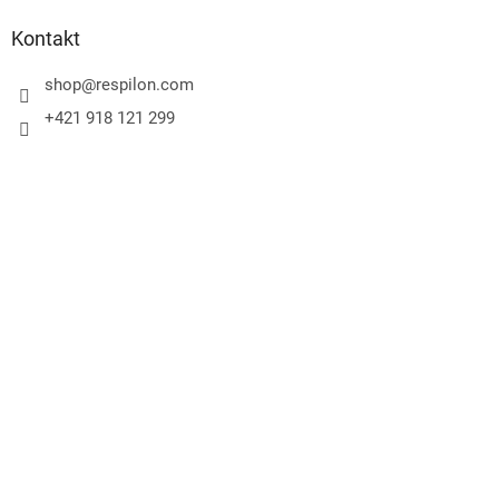
Kontakt
shop
@
respilon.com
+421 918 121 299