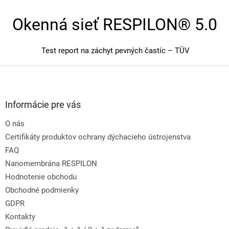
Okenná sieť RESPILON® 5.0
Test report na záchyt pevných častíc – TÜV
Z
á
p
ä
Informácie pre vás
t
O nás
i
e
Certifikáty produktov ochrany dýchacieho ústrojenstva
FAQ
Nanomembrána RESPILON
Hodnotenie obchodu
Obchodné podmienky
GDPR
Kontakty