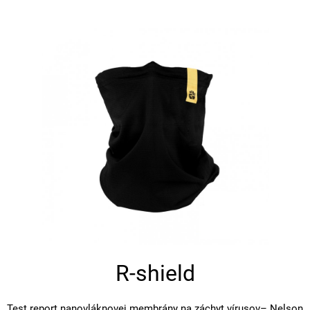
R-shield
Test report nanovláknovej membrány na záchyt vírusov– Nelson