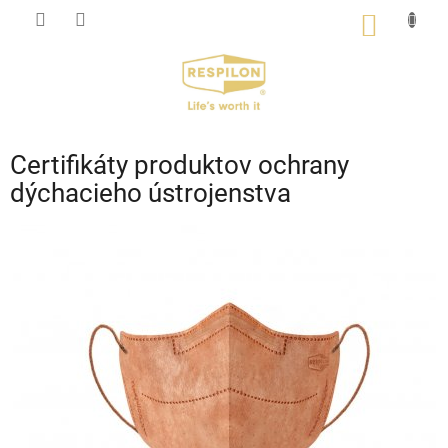
Prejsť
NÁKU
na
KOŠÍK
obsah
Certifikáty produktov ochrany
dýchacieho ústrojenstva