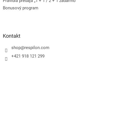
Pravidlá predaja „1 + 1 / 2 + 1 zadarmo“
Bonusový program
Kontakt
shop
@
respilon.com
+421 918 121 299