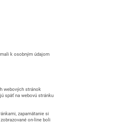
e mali k osobným údajom
ch webových stránok
ajú späť na webovú stránku
ránkami, zapamätanie si
 zobrazované on-line boli