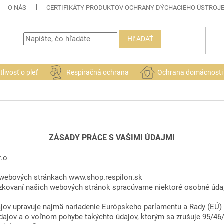
O NÁS
CERTIFIKÁTY PRODUKTOV OCHRANY DÝCHACIEHO ÚSTROJ
HĽADAŤ
tlivosť o pleť
Respiračná ochrana
Ochrana domácnosti
ZÁSADY PRÁCE S VAŠIMI ÚDAJMI
r.o
webových stránkach www.shop.respilon.sk
ádzkovaní našich webových stránok spracúvame niektoré osobné úda
ov upravuje najmä nariadenie Európskeho parlamentu a Rady (EÚ) 2
dajov a o voľnom pohybe takýchto údajov, ktorým sa zrušuje 95/46