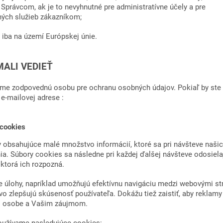
 Správcom, ak je to nevyhnutné pre administratívne účely a pre
ných služieb zákazníkom;
iba na území Európskej únie.
ALI VEDIEŤ
me zodpovednú osobu pre ochranu osobných údajov. Pokiaľ by st
 e-mailovej adrese :
 cookies
 obsahujúce malé množstvo informácií, ktoré sa pri návšteve naši
ia. Súbory cookies sa následne pri každej ďalšej návšteve odosiel
 ktorá ich rozpozná.
e úlohy, napríklad umožňujú efektívnu navigáciu medzi webovými st
vo zlepšujú skúsenosť používateľa. Dokážu tiež zaistiť, aby reklamy
j osobe a Vašim záujmom.
užívame nasledujúce cookies: