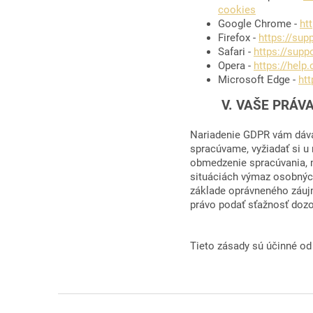
cookies
Google Chrome -
ht
Firefox -
https://sup
Safari -
https://supp
Opera -
https://help
Microsoft Edge -
ht
V. VAŠE PRÁVA V
Nariadenie GDPR vám dáva 
spracúvame, vyžiadať si u 
obmedzenie spracúvania, 
situáciách výmaz osobných
základe oprávneného záuj
právo podať sťažnosť dozor
Tieto zásady sú účinné od
Z