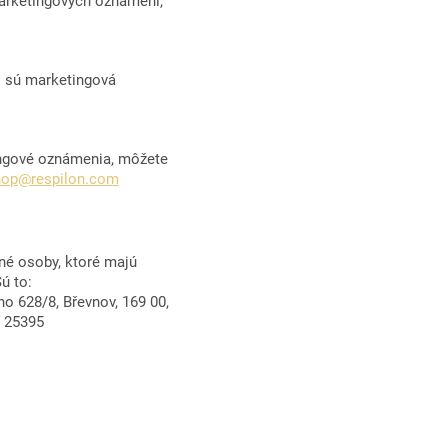
 marketingových oznámení,
i sú marketingová
ingové oznámenia, môžete
hop@respilon.com
né osoby, ktoré majú
ú to:
o 628/8, Břevnov, 169 00,
a 25395