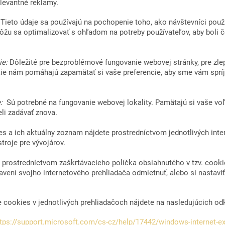
elevantné reklamy.
:
Tieto údaje sa používajú na pochopenie toho, ako návštevníci použ
žu sa optimalizovať s ohľadom na potreby používateľov, aby boli čo
ie:
Dôležité pre bezproblémové fungovanie webovej stránky, pre zl
kie nám pomáhajú zapamätať si vaše preferencie, aby sme vám spríj
e:
Sú potrebné na fungovanie webovej lokality. Pamätajú si vaše voľ
li zadávať znova.
es a ich aktuálny zoznam nájdete prostredníctvom jednotlivých inte
troje pre vývojárov.
 prostredníctvom zaškrtávacieho políčka obsiahnutého v tzv. cooki
vení svojho internetového prehliadača odmietnuť, alebo si nastaviť
e cookies v jednotlivých prehliadačoch nájdete na nasledujúcich od
tps://support.microsoft.com/cs-cz/help/17442/windows-internet-ex