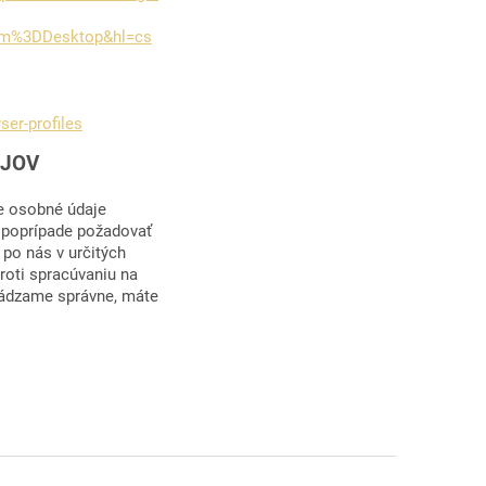
orm%3DDesktop&hl=cs
er-profiles
AJOV
e osobné údaje
, poprípade požadovať
po nás v určitých
roti spracúvaniu na
hádzame správne, máte