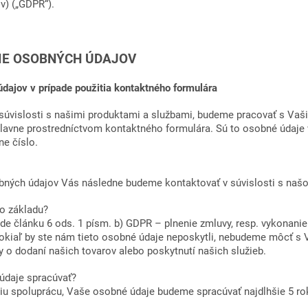
v) („GDPR“).
 OSOBNÝCH ÚDAJOV
dajov v prípade použitia kontaktného formulára
 súvislosti s našimi produktami a službami, budeme pracovať s Vaš
lavne prostredníctvom kontaktného formulára. Sú to osobné údaje 
ne číslo.
bných údajov Vás následne budeme kontaktovať v súvislosti s naš
o základu?
de článku 6 ods. 1 písm. b) GDPR – plnenie zmluvy, resp. vykonanie
Pokiaľ by ste nám tieto osobné údaje neposkytli, nebudeme môcť s
 o dodaní našich tovarov alebo poskytnutí našich služieb.
údaje spracúvať?
iu spoluprácu, Vaše osobné údaje budeme spracúvať najdlhšie 5 ro