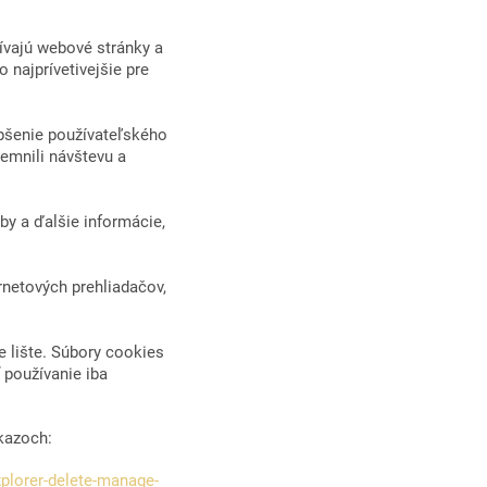
ívajú webové stránky a
 najprívetivejšie pre
epšenie používateľského
emnili návštevu a
by a ďalšie informácie,
rnetových prehliadačov,
e lište. Súbory cookies
 používanie iba
kazoch:
plorer-delete-manage-