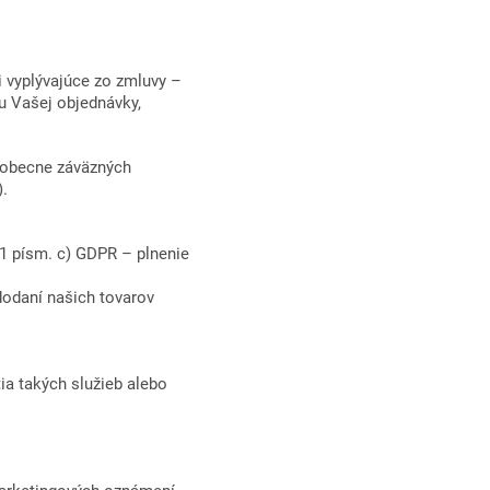
 vyplývajúce zo zmluvy –
u Vašej objednávky,
šeobecne záväzných
).
 1 písm. c) GDPR – plnenie
dodaní našich tovarov
a takých služieb alebo