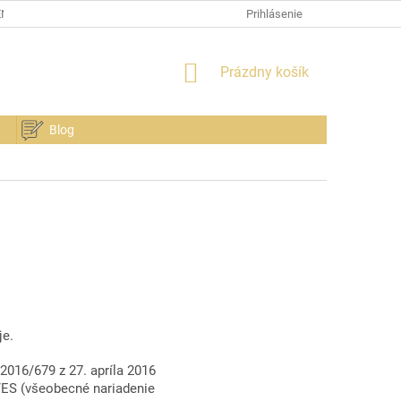
ENSTVA
FAQ
NANOMEMBRÁNA RESPILON
Prihlásenie
HODNOTENIE 
NÁKUPNÝ
Prázdny košík
KOŠÍK
Blog
je.
016/679 z 27. apríla 2016
/ES (všeobecné nariadenie