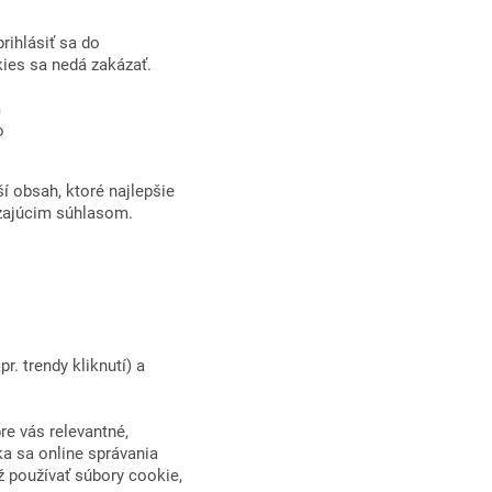
rihlásiť sa do
kies sa nedá zakázať.
m
o
í obsah, ktoré najlepšie
zajúcim súhlasom.
 trendy kliknutí) a
re vás relevantné,
a sa online správania
ž používať súbory cookie,