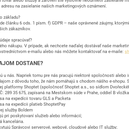
li tovar alebo služby a zároveň ste výslovne neodmietli zasielanie
 adresu na zasielanie našich marketingových oznámení.
o základu?
ade článku 6 ods. 1 písm. f) GDPR – naše oprávnené záujmy, ktorým
šich zákazníkov.
údaje spracúvať?
ého nákupu. V prípade, ak nechcete naďalej dostávať naše market
ostredníctvom e-mailu alebo nás môžete kontaktovať na e-maile:
s
AJOM DOSTANE?
 u nás. Napriek tomu pre nás pracujú niektoré spoločnosti alebo i
dajom z dôvodu toho, že nám pomáhajú s chodom nášho e-shopu. S
ej platformy Shoptet (spoločnosť Shoptet a.s., so sídlom Dvořeckéh
 IČ: 289 35 675, zapísaná na Mestskom súde v Prahe, oddiel B vložk
 sa na expedícii tovaru GLS a Packeta
sa na expedícii platieb ShoptetPay
vej služby Boldem
tujú pri poskytovaní služieb alebo informácií;
á kancelária.
kytujú Správcovi serverové, webové, cloudové alebo IT služby;