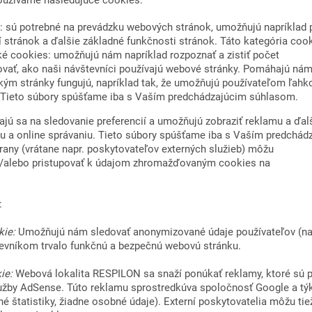
 sú potrebné na prevádzku webových stránok, umožňujú napríklad p
 stránok a ďalšie základné funkčnosti stránok. Táto kategória coo
ké cookies: umožňujú nám napríklad rozpoznať a zistiť počet
ovať, ako naši návštevníci používajú webové stránky. Pomáhajú ná
kým stránky fungujú, napríklad tak, že umožňujú používateľom ľahk
ú. Tieto súbory spúšťame iba s Vaším predchádzajúcim súhlasom.
jú sa na sledovanie preferencií a umožňujú zobraziť reklamu a ďalš
 a online správaniu. Tieto súbory spúšťame iba s Vaším predchád
trany (vrátane napr. poskytovateľov externých služieb) môžu
 a/alebo pristupovať k údajom zhromažďovaným cookies na
:
kie:
Umožňujú nám sledovať anonymizované údaje používateľov (napr.
evníkom trvalo funkčnú a bezpečnú webovú stránku.
ie:
Webová lokalita RESPILON sa snaží ponúkať reklamy, ktoré sú p
užby AdSense. Túto reklamu sprostredkúva spoločnosť Google a týk
 štatistiky, žiadne osobné údaje). Externí poskytovatelia môžu tie