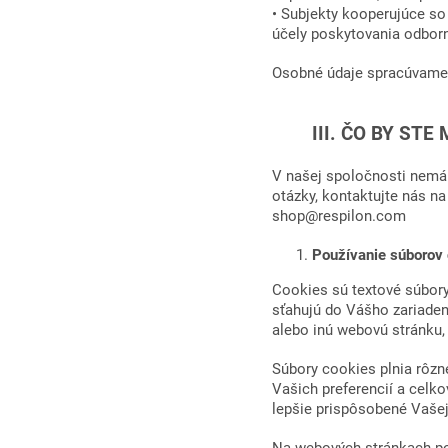
• Subjekty kooperujúce so
účely poskytovania odbor
Osobné údaje spracúvame 
III. ČO BY STE M
V našej spoločnosti nemá
otázky, kontaktujte nás na
shop@respilon.com
Používanie súborov
Cookies sú textové súbory
sťahujú do Vášho zariaden
alebo inú webovú stránku,
Súbory cookies plnia rôzn
Vašich preferencií a celko
lepšie prispôsobené Vaše
Na webových stránkach po