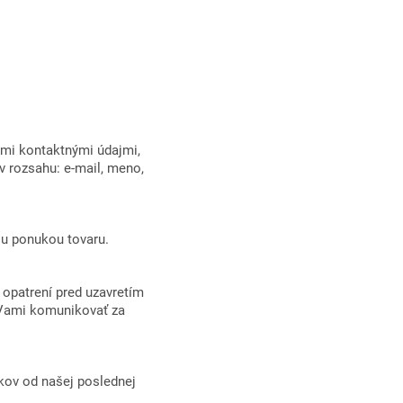
imi kontaktnými údajmi,
v rozsahu: e-mail, meno,
ou ponukou tovaru.
 opatrení pred uzavretím
 Vami komunikovať za
kov od našej poslednej