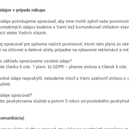
údajov v prípade nákupu
daje potrebujeme spracúvať, aby sme mohli splniť naše povinnosti
 kontaktných údajov budeme s Vami tiež komunikovať ohľadom stav
cií alebo Vašich otázok.
 spracúvať pre splnenie našich povinností, ktoré nám plynú zo v
 na účtovné a daňové účely, prípadne na vybavenie reklamácií a iné
o základu spracúvame osobné údaje?
ade článku 6 ods. 1 písm. b) GDPR – plnenie zmluvy a článok 6 ods.
sobné údaje neposkytli, nebudeme môcť s Vami uzatvoriť zmluvu o 
užieb.
údaje spracúvať?
bo poskytovania služieb a potom 5 rokov od posledného poskytnuti
komunikácia)