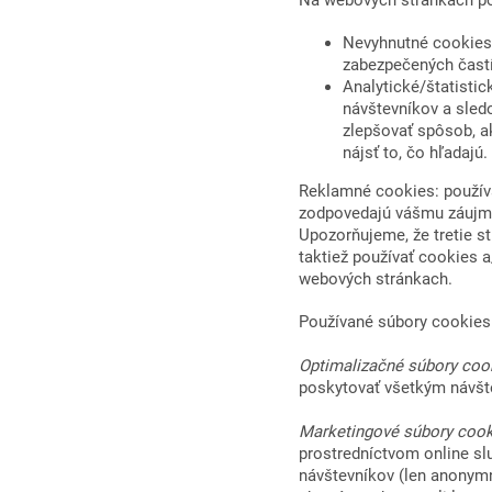
Nevyhnutné cookies:
zabezpečených častí
Analytické/štatistic
návštevníkov a sled
zlepšovať spôsob, a
nájsť to, čo hľadaj
Reklamné cookies: používa
zodpovedajú vášmu záujmu
Upozorňujeme, že tretie s
taktiež používať cookies
webových stránkach.
Používané súbory cookies
Optimalizačné súbory coo
poskytovať všetkým návšt
Marketingové súbory cook
prostredníctvom online sl
návštevníkov (len anonymné