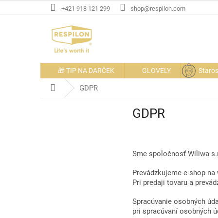
Prejsť
+421 918 121 299
shop@respilon.com
na
obsah
🎁 TIP NA DARČEK
GLOVELY
Staros
Domov
GDPR
GDPR
Sme spoločnosť Wiliwa s.
Prevádzkujeme e-shop na 
Pri predaji tovaru a prev
Spracúvanie osobných údaj
pri spracúvaní osobných ú