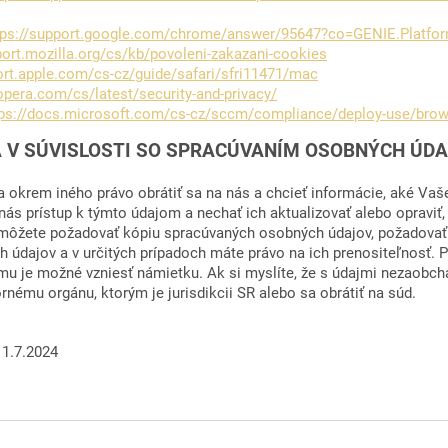
tps://support.google.com/chrome/answer/95647?co=GENIE.Platf
port.mozilla.org/cs/kb/povoleni-zakazani-cookies
ort.apple.com/cs-cz/guide/safari/sfri11471/mac
.opera.com/cs/latest/security-and-privacy/
tps://docs.microsoft.com/cs-cz/sccm/compliance/deploy-use/brows
 SÚVISLOSTI SO SPRACÚVANÍM OSOBNÝCH ÚD
okrem iného právo obrátiť sa na nás a chcieť informácie, aké Vaš
nás prístup k týmto údajom a nechať ich aktualizovať alebo opraviť
môžete požadovať kópiu spracúvaných osobných údajov, požadovať 
 údajov a v určitých prípadoch máte právo na ich prenositeľnosť. P
mu je možné vzniesť námietku. Ak si myslíte, že s údajmi nezaobc
nému orgánu, ktorým je jurisdikcii SR alebo sa obrátiť na súd.
 1.7.2024