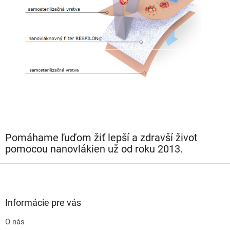
Pomáhame ľuďom žiť lepší a zdravší život
pomocou nanovlákien už od roku 2013.
Z
á
p
ä
Informácie pre vás
t
O nás
i