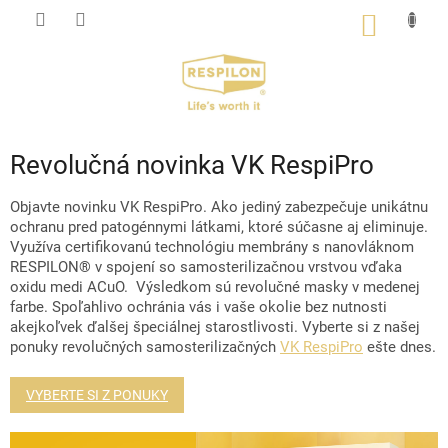
Prejsť
NÁKU
na
KOŠÍK
obsah
Revolučná novinka VK RespiPro
Objavte novinku VK RespiPro. Ako jediný zabezpečuje unikátnu
ochranu pred patogénnymi látkami, ktoré súčasne aj eliminuje.
Využíva certifikovanú technológiu membrány s nanovláknom
RESPILON® v spojení so samosterilizačnou vrstvou vďaka
oxidu medi ACuO. Výsledkom sú revolučné masky v medenej
farbe. Spoľahlivo ochránia vás i vaše okolie bez nutnosti
akejkoľvek ďalšej špeciálnej starostlivosti. Vyberte si z našej
ponuky revolučných samosterilizačných
VK RespiPro
ešte dnes.
VYBERTE SI Z PONUKY