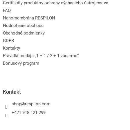
e
Certifikáty produktov ochrany dýchacieho ústrojenstva
FAQ
Nanomembrána RESPILON
Hodnotenie obchodu
Obchodné podmienky
GDPR
Kontakty
Pravidlá predaja „1 + 1 / 2 + 1 zadarmo“
Bonusový program
Kontakt
shop
@
respilon.com
+421 918 121 299